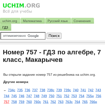
uchim.org
Математика
Русский язык
Сочинения
ГДЗ
Номер 757 - ГДЗ по алгебре, 7
класс, Макарычев
Вы открыли задание номер 757 из решебника на uchim.org.
Другие номера
:
←
734c
735
736
737
738
738с
739
739с
740
741
742
743
744
745
746
747
748
749
750
751
752
753
754
755н
756
757
758
759
760
760с
761
762
763
763с
764
765
766н