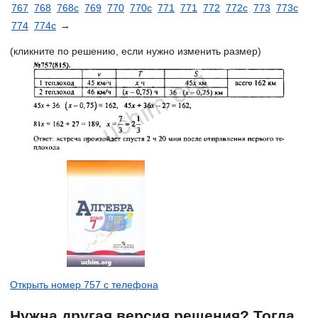
767
768
768с
769
770
770с
771
771
772
772с
773
773с
774
774с
→
(кликните по решению, если нужно изменить размер)
Открыть номер 757 с телефона
Нужна другая версия решения? Тогда