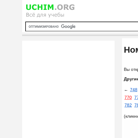
Ном
Вы отк
Други
←
748
770
7
782
7
(кликн