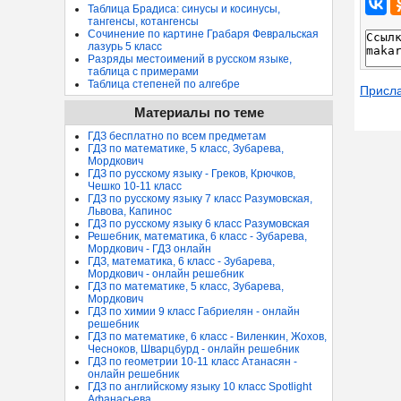
Таблица Брадиса: синусы и косинусы,
тангенсы, котангенсы
Сочинение по картине Грабаря Февральская
лазурь 5 класс
Разряды местоимений в русском языке,
таблица с примерами
Таблица степеней по алгебре
Присл
Материалы по теме
ГДЗ бесплатно по всем предметам
ГДЗ по математике, 5 класс, Зубарева,
Мордкович
ГДЗ по русскому языку - Греков, Крючков,
Чешко 10-11 класс
ГДЗ по русскому языку 7 класс Разумовская,
Львова, Капинос
ГДЗ по русскому языку 6 класс Разумовская
Решебник, математика, 6 класс - Зубарева,
Мордкович - ГДЗ онлайн
ГДЗ, математика, 6 класс - Зубарева,
Мордкович - онлайн решебник
ГДЗ по математике, 5 класс, Зубарева,
Мордкович
ГДЗ по химии 9 класс Габриелян - онлайн
решебник
ГДЗ по математике, 6 класс - Виленкин, Жохов,
Чесноков, Шварцбурд - онлайн решебник
ГДЗ по геометрии 10-11 класс Атанасян -
онлайн решебник
ГДЗ по английскому языку 10 класс Spotlight
Афанасьева