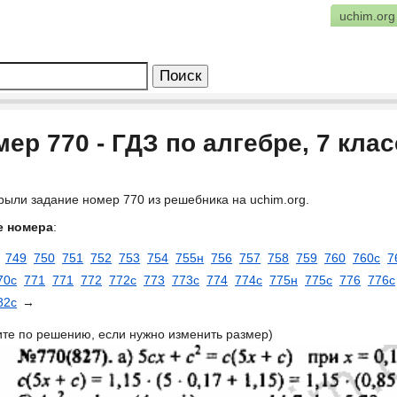
uchim.org
ер 770 - ГДЗ по алгебре, 7 кла
рыли задание номер 770 из решебника на uchim.org.
е номера
:
749
750
751
752
753
754
755н
756
757
758
759
760
760с
7
70с
771
771
772
772с
773
773с
774
774с
775н
775с
776
776с
82с
→
ите по решению, если нужно изменить размер)