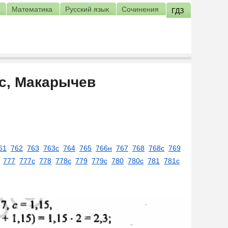
Математика
Русский язык
Сочинения
ГДЗ
сс, Макарычев
61
762
763
763с
764
765
766н
767
768
768с
769
777
777с
778
778с
779
779с
780
780с
781
781с