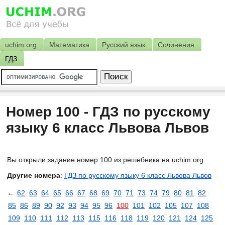
uchim.org
Математика
Русский язык
Сочинения
ГДЗ
Номер 100 - ГДЗ по русскому
языку 6 класс Львова Львов
Вы открыли задание номер 100 из решебника на uchim.org.
Другие номера
:
ГДЗ по русскому языку 6 класс Львова Львов
←
62
63
64
65
66
67
68
69
70
71
73
74
79
80
81
82
85
86
89
90
92
93
94
95
96
100
101
102
105
107
108
109
110
111
112
113
115
116
118
119
120
121
124
125