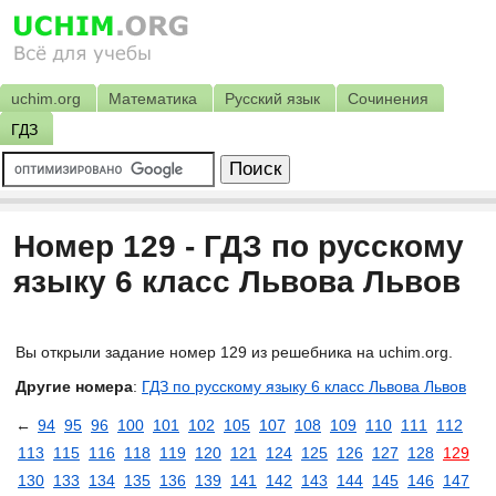
uchim.org
Математика
Русский язык
Сочинения
ГДЗ
Номер 129 - ГДЗ по русскому
языку 6 класс Львова Львов
Вы открыли задание номер 129 из решебника на uchim.org.
Другие номера
:
ГДЗ по русскому языку 6 класс Львова Львов
←
94
95
96
100
101
102
105
107
108
109
110
111
112
113
115
116
118
119
120
121
124
125
126
127
128
129
130
133
134
135
136
139
141
142
143
144
145
146
147