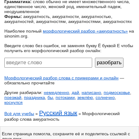
Грамматика:
слово обычно не имеет множественного числа,
единственное число, женский род, именительный падеж,
неодушевленное
Формы:
аккуратность, аккуратности, аккуратностью,
аккуратностей, аккуратностям, аккуратностями, аккуратностях
Наиболее полный
морфологический разбор «аккуратность»
на
sinonim.org.
Введите слово без ошибок, не заменяя букву Ё буквой Е чтобы
получить его морфологический разбор онлайн:
Морфологический разбор слова с примерами и онлайн
—
обязательно прочитайте
Другие разбирали:
немедленно
,
дай
,
написано
,
подмосковье
,
поезжай
,
праздника
,
бы
,
потоками
,
землёю
,
солнечно
,
коснулся
Русский язык
Всё для учебы
»
» Морфологический
разбор слова аккуратность
Если страница помогла, сохраните её и поделитесь ссылкой с
друзьями: