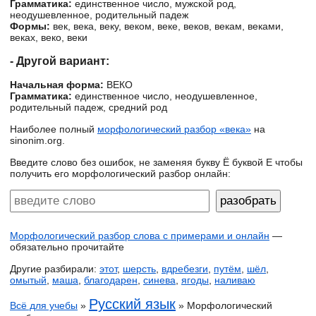
Грамматика:
единственное число, мужской род,
неодушевленное, родительный падеж
Формы:
век, века, веку, веком, веке, веков, векам, веками,
веках, веко, веки
- Другой вариант:
Начальная форма:
ВЕКО
Грамматика:
единственное число, неодушевленное,
родительный падеж, средний род
Наиболее полный
морфологический разбор «века»
на
sinonim.org.
Введите слово без ошибок, не заменяя букву Ё буквой Е чтобы
получить его морфологический разбор онлайн:
Морфологический разбор слова с примерами и онлайн
—
обязательно прочитайте
Другие разбирали:
этот
,
шерсть
,
вдребезги
,
путём
,
шёл
,
омытый
,
маша
,
благодарен
,
синева
,
ягоды
,
наливаю
Русский язык
Всё для учебы
»
» Морфологический