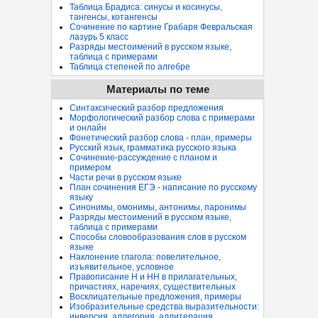
Таблица Брадиса: синусы и косинусы,
тангенсы, котангенсы
Сочинение по картине Грабаря Февральская
лазурь 5 класс
Разряды местоимений в русском языке,
таблица с примерами
Таблица степеней по алгебре
Материалы по теме
Синтаксический разбор предложения
Морфологический разбор слова с примерами
и онлайн
Фонетический разбор слова - план, примеры
Русский язык, грамматика русского языка
Сочинение-рассуждение с планом и
примером
Части речи в русском языке
План сочинения ЕГЭ - написание по русскому
языку
Синонимы, омонимы, антонимы, паронимы
Разряды местоимений в русском языке,
таблица с примерами
Способы словообразования слов в русском
языке
Наклонение глагола: повелительное,
изъявительное, условное
Правописание Н и НН в прилагательных,
причастиях, наречиях, существительных
Восклицательные предложения, примеры
Изобразительные средства выразительности:
инверсия, аллегория, аллитерация...