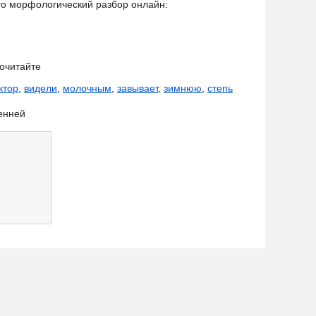
его морфологический разбор онлайн:
очитайте
ктор
,
видели
,
молочным
,
завывает
,
зимнюю
,
степь
енней