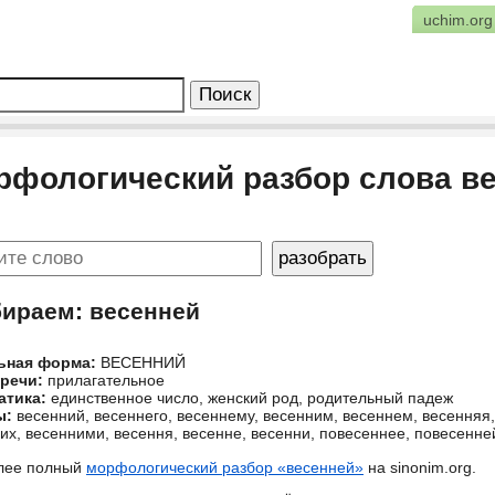
uchim.org
рфологический разбор слова в
бираем: весенней
ьная форма:
ВЕСЕННИЙ
 речи:
прилагательное
атика:
единственное число, женский род, родительный падеж
ы:
весенний, весеннего, весеннему, весенним, весеннем, весенняя
их, весенними, весення, весенне, весенни, повесеннее, повесенне
лее полный
морфологический разбор «весенней»
на sinonim.org.