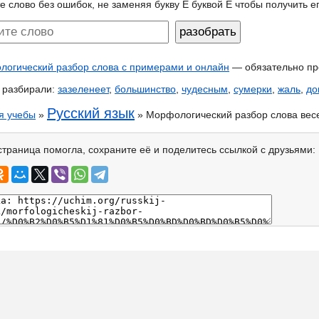
е слово без ошибок, не заменяя букву Ё буквой Е чтобы получить 
огический разбор слова с примерами и онлайн
— обязательно пр
 разбирали:
зазеленеет
,
большинство
,
чудесным
,
сумерки
,
жаль
,
до
Русский язык
я учебы
»
» Морфологический разбор слова вес
страница помогла, сохраните её и поделитесь ссылкой с друзьями: