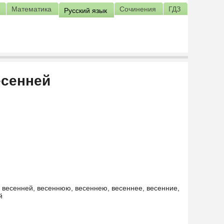
Математика
Сочинения
ГДЗ
Русский язык
есенней
, весенней, весеннюю, весеннею, весеннее, весенние,
й