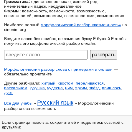
Грамматика:
единственное число, женский род,
именительный падеж, неодушевленное
Формы:
возможность, возможности, возможностью,
возможностей, возможностям, возможностями, возможностях
Наиболее полный
морфологический разбор «возможность»
на
sinonim.org.
Введите слово без ошибок, не заменяя букву Ё буквой Е чтобы
получить его морфологический разбор онлайн:
Морфологический разбор слова с примерами и онлайн
—
обязательно прочитайте
Другие разбирали:
хитрый
,
хвостом
,
переливаются
,
пасхальном
,
кукушка
,
чудесна
,
ним
,
ярким
,
звёзд
,
пришлось
,
дует
Русский язык
Всё для учебы
»
» Морфологический
разбор слова возможность
Если страница помогла, сохраните её и поделитесь ссылкой с
друзьями: