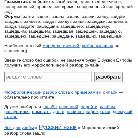
Грамматика:
действительный залог, единственное число,
непереходный, прошедшее время, совершенный вид, средний
род
Формы:
зайти, зашёл, зашла, зашло, зашли, зайду, зайдём,
зайдёшь, зайдёте, зайдёт, зайдут, зайдя, зашедши, зайдёмте,
зайди, зайдите, зашедший, зашедшего, зашедшему,
зашедшим, зашедшем, зашедшая, зашедшей, зашедшую,
зашедшею, зашедшее, зашедшие, зашедших, зашедшими
Наиболее полный
морфологический разбор «зашло»
на
sinonim.org.
Введите слово без ошибок, не заменяя букву Ё буквой Е чтобы
получить его морфологический разбор онлайн:
Морфологический разбор слова с примерами и онлайн
—
обязательно прочитайте
Другие разбирали:
нашёл
,
весенний
,
перейти
,
хлебом
,
распустился
,
помогать
,
долго
,
начиная
,
зарождался
,
дремучий
,
стакан
Русский язык
Всё для учебы
»
» Морфологический
разбор слова зашло