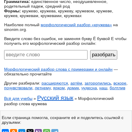
Грамматика:
единственное число, неодушевленное,
родительный падеж, средний род
Формы:
кружево, кружева, кружеву, кружевом, кружеве,
кружев, кружевам, кружевами, кружевах
Наиболее полный
морфологический разбор «кружева»
на
sinonim.org.
Введите слово без ошибок, не заменяя букву Ё буквой Е чтобы
получить его морфологический разбор онлайн:
Морфологический разбор слова с примерами и онлайн
—
обязательно прочитайте
Другие разбирали:
расширяются
,
артём
,
заторопились
,
вскоре
,
почувствовали
,
летнему
,
ярком
,
домик
,
чудесна
,
наш
,
болтлив
Русский язык
Всё для учебы
»
» Морфологический
разбор слова кружева
Если страница помогла, сохраните её и поделитесь ссылкой с
друзьями: