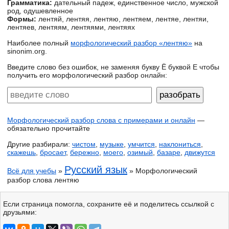
Грамматика:
дательный падеж, единственное число, мужской
род, одушевленное
Формы:
лентяй, лентяя, лентяю, лентяем, лентяе, лентяи,
лентяев, лентяям, лентяями, лентяях
Наиболее полный
морфологический разбор «лентяю»
на
sinonim.org.
Введите слово без ошибок, не заменяя букву Ё буквой Е чтобы
получить его морфологический разбор онлайн:
Морфологический разбор слова с примерами и онлайн
—
обязательно прочитайте
Другие разбирали:
чистом
,
музыке
,
умчится
,
наклониться
,
скажешь
,
бросает
,
бережно
,
моего
,
озимый
,
базаре
,
движутся
Русский язык
Всё для учебы
»
» Морфологический
разбор слова лентяю
Если страница помогла, сохраните её и поделитесь ссылкой с
друзьями: