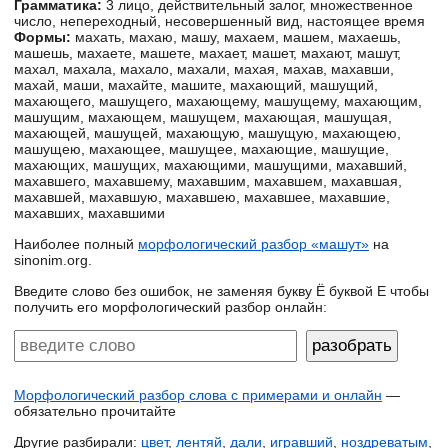
Грамматика:
3 лицо, действительный залог, множественное
число, непереходный, несовершенный вид, настоящее время
Формы:
махать, махаю, машу, махаем, машем, махаешь,
машешь, махаете, машете, махает, машет, махают, машут,
махал, махала, махало, махали, махая, махав, махавши,
махай, маши, махайте, машите, махающий, машущий,
махающего, машущего, махающему, машущему, махающим,
машущим, махающем, машущем, махающая, машущая,
махающей, машущей, махающую, машущую, махающею,
машущею, махающее, машущее, махающие, машущие,
махающих, машущих, махающими, машущими, махавший,
махавшего, махавшему, махавшим, махавшем, махавшая,
махавшей, махавшую, махавшею, махавшее, махавшие,
махавших, махавшими
Наиболее полный
морфологический разбор «машут»
на
sinonim.org.
Введите слово без ошибок, не заменяя букву Ё буквой Е чтобы
получить его морфологический разбор онлайн:
Морфологический разбор слова с примерами и онлайн
—
обязательно прочитайте
Другие разбирали:
цвет
,
лентяй
,
дали
,
игравший
,
ноздреватым
,