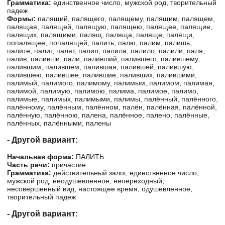
Грамматика:
единственное число, мужской род, творительный
падеж
Формы:
палящий, палящего, палящему, палящим, палящем,
палящая, палящей, палящую, палящею, палящее, палящие,
палящих, палящими, палящ, паляща, паляще, палящи,
попалящее, попалящей, палить, палю, палим, палишь,
палите, палит, палят, палил, палила, палило, палили, паля,
палив, паливши, пали, паливший, палившего, палившему,
палившим, палившем, палившая, палившей, палившую,
палившею, палившее, палившие, паливших, палившими,
палимый, палимого, палимому, палимым, палимом, палимая,
палимой, палимую, палимою, палима, палимое, палимо,
палимые, палимых, палимыми, палимы, палённый, палённого,
палённому, палённым, палённом, палён, палённая, палённой,
палённую, палённою, палена, палённое, палено, палённые,
палённых, палёнными, палены
- Другой вариант:
Начальная форма:
ПАЛИТЬ
Часть речи:
причастие
Грамматика:
действительный залог, единственное число,
мужской род, неодушевленное, непереходный,
несовершенный вид, настоящее время, одушевленное,
творительный падеж
- Другой вариант: