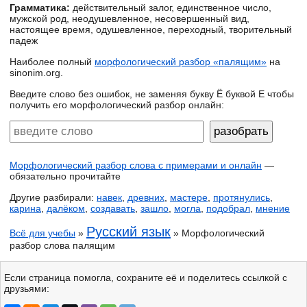
Грамматика:
действительный залог, единственное число,
мужской род, неодушевленное, несовершенный вид,
настоящее время, одушевленное, переходный, творительный
падеж
Наиболее полный
морфологический разбор «палящим»
на
sinonim.org.
Введите слово без ошибок, не заменяя букву Ё буквой Е чтобы
получить его морфологический разбор онлайн:
Морфологический разбор слова с примерами и онлайн
—
обязательно прочитайте
Другие разбирали:
навек
,
древних
,
мастере
,
протянулись
,
карина
,
далёком
,
создавать
,
зашло
,
могла
,
подобрал
,
мнение
Русский язык
Всё для учебы
»
» Морфологический
разбор слова палящим
Если страница помогла, сохраните её и поделитесь ссылкой с
друзьями: