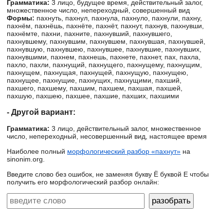
Грамматика:
3 лицо, будущее время, действительный залог,
множественное число, непереходный, совершенный вид
Формы:
пахнуть, пахнул, пахнула, пахнуло, пахнули, пахну,
пахнём, пахнёшь, пахнёте, пахнёт, пахнут, пахнув, пахнувши,
пахнёмте, пахни, пахните, пахнувший, пахнувшего,
пахнувшему, пахнувшим, пахнувшем, пахнувшая, пахнувшей,
пахнувшую, пахнувшею, пахнувшее, пахнувшие, пахнувших,
пахнувшими, пахнем, пахнешь, пахнете, пахнет, пах, пахла,
пахло, пахли, пахнущий, пахнущего, пахнущему, пахнущим,
пахнущем, пахнущая, пахнущей, пахнущую, пахнущею,
пахнущее, пахнущие, пахнущих, пахнущими, пахший,
пахшего, пахшему, пахшим, пахшем, пахшая, пахшей,
пахшую, пахшею, пахшее, пахшие, пахших, пахшими
- Другой вариант:
Грамматика:
3 лицо, действительный залог, множественное
число, непереходный, несовершенный вид, настоящее время
Наиболее полный
морфологический разбор «пахнут»
на
sinonim.org.
Введите слово без ошибок, не заменяя букву Ё буквой Е чтобы
получить его морфологический разбор онлайн: