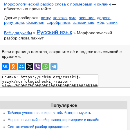
Морфологический разбор слова с примерами и онлайн
—
обязательно прочитайте
Другие разбирали:
ветку
,
невежа
,
жил
,
осенние
,
дерева
,
репутации
,
фамилия
,
серебряном
,
вспоминаю
,
мёд
,
синих
Русский язык
Всё для учебы
»
» Морфологический
разбор слова пахнут
Если страница помогла, сохраните её и поделитесь ссылкой с
друзьями:
Популярное
Таблица умножения и игра, чтобы быстро выучить
Морфологический разбор слова с примерами и онлайн
Синтаксический разбор предложения