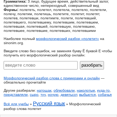
Грамматика:
3 лицо, будущее время, действительный залог,
единственное число, непереходный, совершенный вид
Формы:
полететь, полетел, полетела, полетело, полетели,
полечу, полетим, полетишь, полетите, полетит, полетят,
полетев, полетевши, полетимте, полети, полетевший,
полетевшего, полетевшему, полетевшим, полетевшем,
полетевшая, полетевшей, полетевшую, полетевшею,
полетевшее, полетевшие, полетевших, полетевшими
Наиболее полный
морфологический разбор «полетит»
на
sinonim.org.
Введите слово без ошибок, не заменяя букву Ё буквой Е чтобы
получить его морфологический разбор онлайн:
Морфологический разбор слова с примерами и онлайн
—
обязательно прочитайте
Другие разбирали:
натощак
,
облюбовали
,
наколотые
,
куда-то
,
представляли
,
сыро
,
туч
,
ночую
,
девятьсот
,
выбьются
,
собачья
Русский язык
Всё для учебы
»
» Морфологический
разбор слова полетит