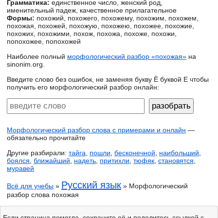
Грамматика:
единственное число, женский род,
именительный падеж, качественное прилагательное
Формы:
похожий, похожего, похожему, похожим, похожем,
похожая, похожей, похожую, похожею, похожее, похожие,
похожих, похожими, похож, похожа, похоже, похожи,
попохожее, попохожей
Наиболее полный
морфологический разбор «похожая»
на
sinonim.org.
Введите слово без ошибок, не заменяя букву Ё буквой Е чтобы
получить его морфологический разбор онлайн:
Морфологический разбор слова с примерами и онлайн
—
обязательно прочитайте
Другие разбирали:
тайга
,
пошли
,
бесконечной
,
наибольший
,
боялся
,
ближайший
,
надеть
,
притихли
,
тюфяк
,
становятся
,
муравей
Русский язык
Всё для учебы
»
» Морфологический
разбор слова похожая
Если страница помогла, сохраните её и поделитесь ссылкой с