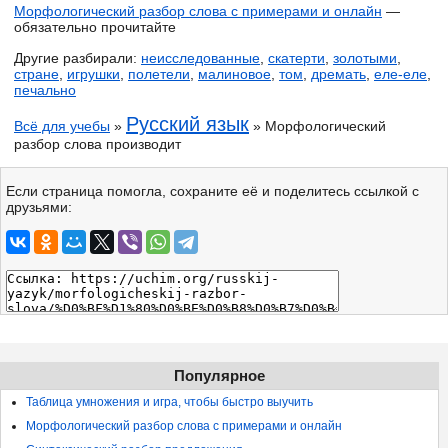
Морфологический разбор слова с примерами и онлайн
—
обязательно прочитайте
Другие разбирали:
неисследованные
,
скатерти
,
золотыми
,
стране
,
игрушки
,
полетели
,
малиновое
,
том
,
дремать
,
еле-еле
,
печально
Русский язык
Всё для учебы
»
» Морфологический
разбор слова производит
Если страница помогла, сохраните её и поделитесь ссылкой с
друзьями:
Популярное
Таблица умножения и игра, чтобы быстро выучить
Морфологический разбор слова с примерами и онлайн