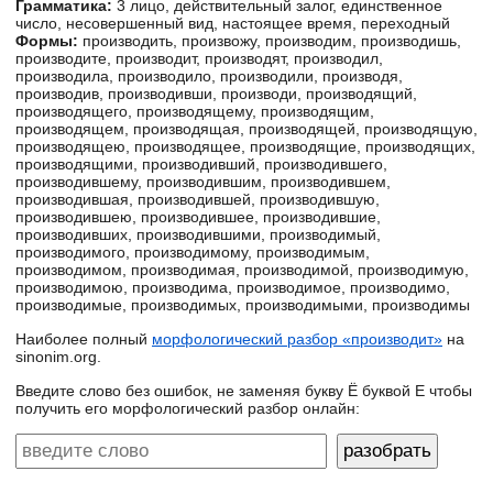
Грамматика:
3 лицо, действительный залог, единственное
число, несовершенный вид, настоящее время, переходный
Формы:
производить, произвожу, производим, производишь,
производите, производит, производят, производил,
производила, производило, производили, производя,
производив, производивши, производи, производящий,
производящего, производящему, производящим,
производящем, производящая, производящей, производящую,
производящею, производящее, производящие, производящих,
производящими, производивший, производившего,
производившему, производившим, производившем,
производившая, производившей, производившую,
производившею, производившее, производившие,
производивших, производившими, производимый,
производимого, производимому, производимым,
производимом, производимая, производимой, производимую,
производимою, производима, производимое, производимо,
производимые, производимых, производимыми, производимы
Наиболее полный
морфологический разбор «производит»
на
sinonim.org.
Введите слово без ошибок, не заменяя букву Ё буквой Е чтобы
получить его морфологический разбор онлайн: