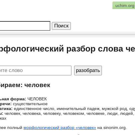
uchim.org
рфологический разбор слова ч
бираем: человек
ьная форма:
ЧЕЛОВЕК
 речи:
существительное
атика:
единственное число, именительный падеж, мужской род, о
ы:
человек, человека, человеку, человеком, человеке, люди, людей
ках
лее полный
морфологический разбор «человек»
на sinonim.org.