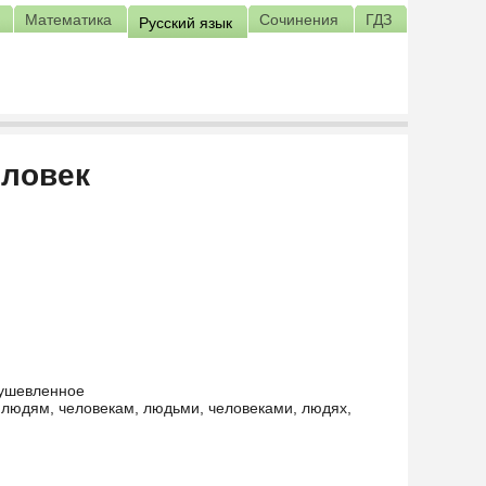
Математика
Сочинения
ГДЗ
Русский язык
еловек
душевленное
, людям, человекам, людьми, человеками, людях,