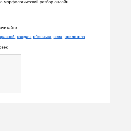
его морфологический разбор онлайн:
очитайте
красней
,
каждая
,
обжечься
,
сева
,
прилетела
овек