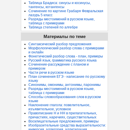
Таблица Брадиса: синусы и косинусы,
тангенсы, котангенсы
Сочинение по картине Грабаря Февральская
лазурь 5 класс
Разряды местоимений в русском языке,
таблица с примерами
Таблица степеней по алгебре
Материалы по теме
Синтаксический разбор предложения
Морфологический разбор слова с примерами
и онлайн
Фонетический разбор слова - план, примеры
Русский язык, грамматика русского языка
Сочинение-рассуждение с планом и
примером
Части речи в русском языке
План сочинения ЕГЭ - написание по русскому
языку
Синонимы, омонимы, антонимы, паронимы
Разряды местоимений в русском языке,
таблица с примерами
Способы словообразования слов в русском
языке
Наклонение глагола: повелительное,
изъявительное, условное
Правописание Н и НН в прилагательных,
причастиях, наречиях, существительных
Восклицательные предложения, примеры
Изобразительные средства выразительности:
инверсия, аллегория, аллитерация...