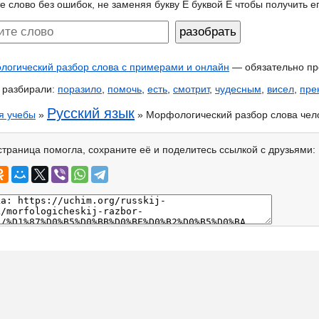
е слово без ошибок, не заменяя букву Ё буквой Е чтобы получить 
огический разбор слова с примерами и онлайн
— обязательно пр
 разбирали:
поразило
,
помочь
,
есть
,
смотрит
,
чудесным
,
висел
,
пре
Русский язык
я учебы
»
» Морфологический разбор слова чел
страница помогла, сохраните её и поделитесь ссылкой с друзьями: