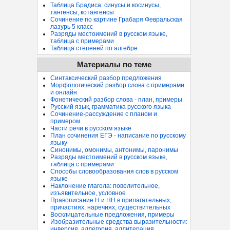
Таблица Брадиса: синусы и косинусы,
тангенсы, котангенсы
Сочинение по картине Грабаря Февральская
лазурь 5 класс
Разряды местоимений в русском языке,
таблица с примерами
Таблица степеней по алгебре
Материалы по теме
Синтаксический разбор предложения
Морфологический разбор слова с примерами
и онлайн
Фонетический разбор слова - план, примеры
Русский язык, грамматика русского языка
Сочинение-рассуждение с планом и
примером
Части речи в русском языке
План сочинения ЕГЭ - написание по русскому
языку
Синонимы, омонимы, антонимы, паронимы
Разряды местоимений в русском языке,
таблица с примерами
Способы словообразования слов в русском
языке
Наклонение глагола: повелительное,
изъявительное, условное
Правописание Н и НН в прилагательных,
причастиях, наречиях, существительных
Восклицательные предложения, примеры
Изобразительные средства выразительности:
инверсия, аллегория, аллитерация...