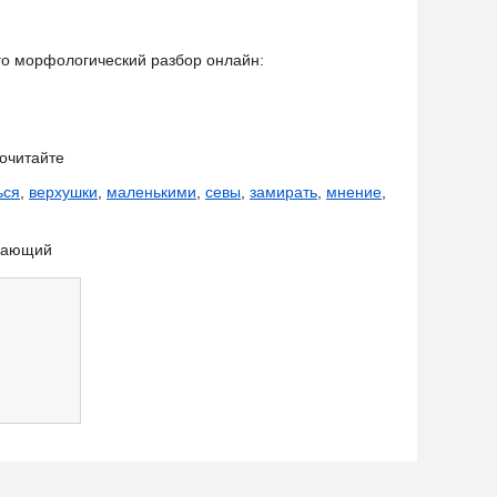
его морфологический разбор онлайн:
очитайте
ься
,
верхушки
,
маленькими
,
севы
,
замирать
,
мнение
,
лающий