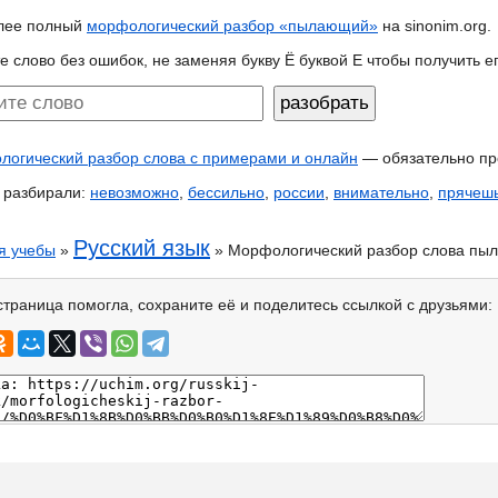
лее полный
морфологический разбор «пылающий»
на sinonim.org.
е слово без ошибок, не заменяя букву Ё буквой Е чтобы получить 
огический разбор слова с примерами и онлайн
— обязательно пр
 разбирали:
невозможно
,
бессильно
,
россии
,
внимательно
,
прячеш
Русский язык
я учебы
»
» Морфологический разбор слова пы
страница помогла, сохраните её и поделитесь ссылкой с друзьями: