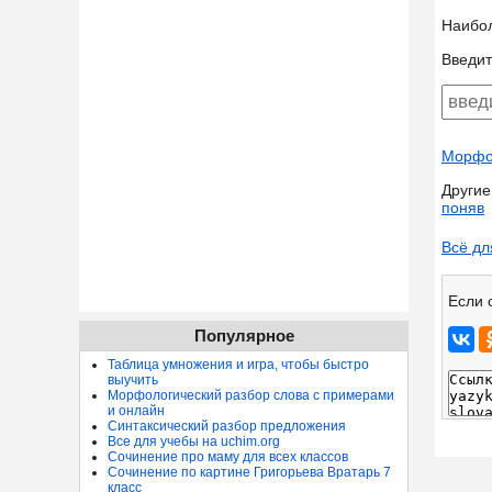
Наибо
Введит
Морфол
Другие
поняв
Всё дл
Если 
Популярное
Таблица умножения и игра, чтобы быстро
выучить
Морфологический разбор слова с примерами
и онлайн
Синтаксический разбор предложения
Все для учебы на uchim.org
Сочинение про маму для всех классов
Сочинение по картине Григорьева Вратарь 7
класс