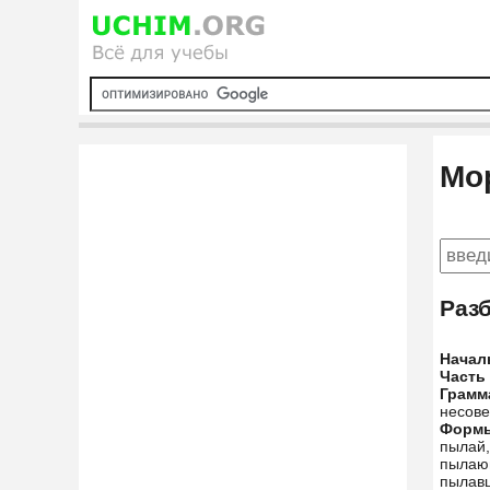
Мо
Раз
Начал
Часть
Грамм
несове
Форм
пылай
пылаю
пылав