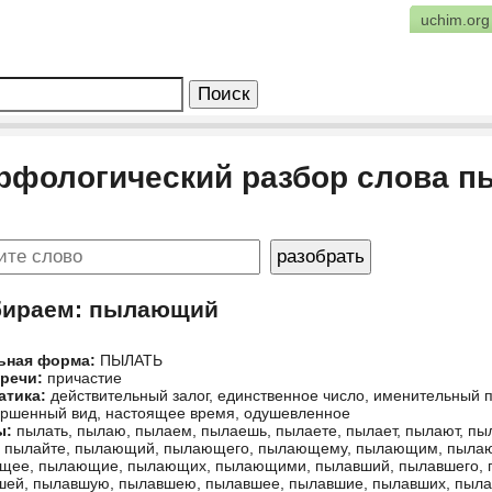
uchim.org
рфологический разбор слова 
бираем: пылающий
ьная форма:
ПЫЛАТЬ
 речи:
причастие
атика:
действительный залог, единственное число, именительный 
ршенный вид, настоящее время, одушевленное
ы:
пылать, пылаю, пылаем, пылаешь, пылаете, пылает, пылают, пы
, пылайте, пылающий, пылающего, пылающему, пылающим, пыл
щее, пылающие, пылающих, пылающими, пылавший, пылавшего, 
шей, пылавшую, пылавшею, пылавшее, пылавшие, пылавших, пыл