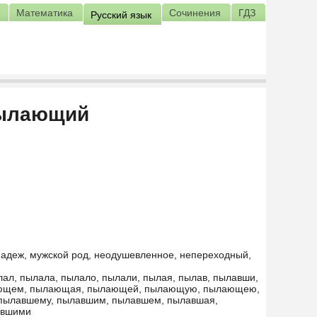
Математика
Сочинения
ГДЗ
Русский язык
пылающий
падеж, мужской род, неодушевленное, непереходный,
лал, пылала, пылало, пылали, пылая, пылав, пылавши,
ающем, пылающая, пылающей, пылающую, пылающею,
пылавшему, пылавшим, пылавшем, пылавшая,
авшими