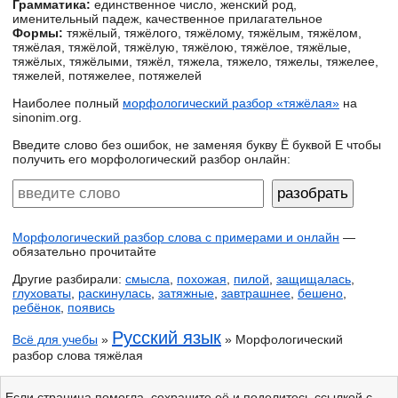
Грамматика:
единственное число, женский род,
именительный падеж, качественное прилагательное
Формы:
тяжёлый, тяжёлого, тяжёлому, тяжёлым, тяжёлом,
тяжёлая, тяжёлой, тяжёлую, тяжёлою, тяжёлое, тяжёлые,
тяжёлых, тяжёлыми, тяжёл, тяжела, тяжело, тяжелы, тяжелее,
тяжелей, потяжелее, потяжелей
Наиболее полный
морфологический разбор «тяжёлая»
на
sinonim.org.
Введите слово без ошибок, не заменяя букву Ё буквой Е чтобы
получить его морфологический разбор онлайн:
Морфологический разбор слова с примерами и онлайн
—
обязательно прочитайте
Другие разбирали:
смысла
,
похожая
,
пилой
,
защищалась
,
глуховаты
,
раскинулась
,
затяжные
,
завтрашнее
,
бешено
,
ребёнок
,
появись
Русский язык
Всё для учебы
»
» Морфологический
разбор слова тяжёлая
Если страница помогла, сохраните её и поделитесь ссылкой с