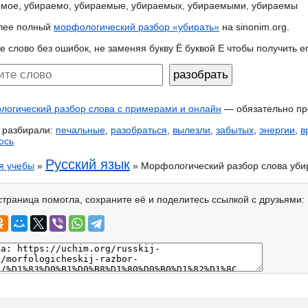
мое, убираемо, убираемые, убираемых, убираемыми, убираемы
лее полный
морфологический разбор «убирать»
на sinonim.org.
е слово без ошибок, не заменяя букву Ё буквой Е чтобы получить 
огический разбор слова с примерами и онлайн
— обязательно пр
 разбирали:
печальные
,
разобраться
,
вылезли
,
забытых
,
энергии
,
в
ось
Русский язык
я учебы
»
» Морфологический разбор слова уби
страница помогла, сохраните её и поделитесь ссылкой с друзьями: