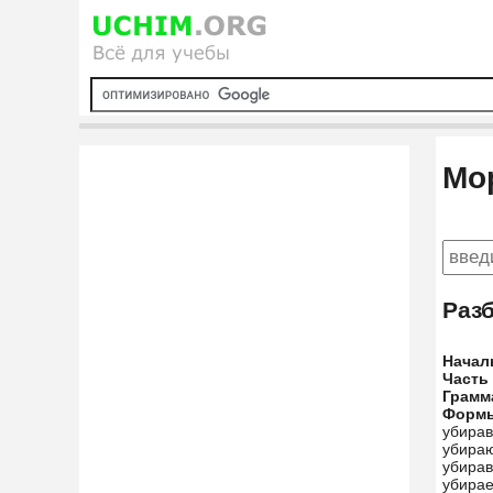
Мо
Раз
Начал
Часть
Грамм
Форм
убирав
убира
убирав
убирае