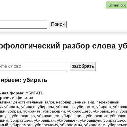
uchim.org
рфологический разбор слова у
бираем: убирать
ьная форма:
УБИРАТЬ
 речи:
инфинитив
атика:
действительный залог, несовершенный вид, переходный
ы:
убирать, убираю, убираем, убираешь, убираете, убирает, убирают
ши, убирай, убирайте, убирающий, убирающего, убирающему, у
ющую, убирающею, убирающее, убирающие, убирающих, убирающи
шим, убиравшем, убиравшая, убиравшей, убиравшую, убиравшею,
мый, убираемого, убираемому, убираемым, убираемом, убираема