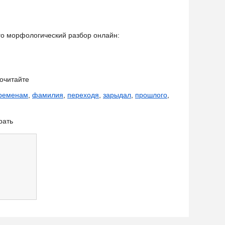
его морфологический разбор онлайн:
очитайте
ременам
,
фамилия
,
переходя
,
зарыдал
,
прошлого
,
рать