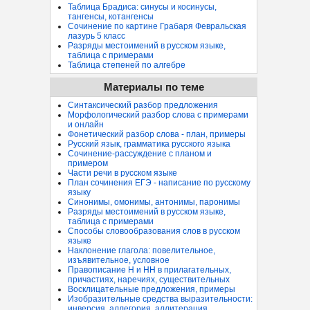
Таблица Брадиса: синусы и косинусы,
тангенсы, котангенсы
Сочинение по картине Грабаря Февральская
лазурь 5 класс
Разряды местоимений в русском языке,
таблица с примерами
Таблица степеней по алгебре
Материалы по теме
Синтаксический разбор предложения
Морфологический разбор слова с примерами
и онлайн
Фонетический разбор слова - план, примеры
Русский язык, грамматика русского языка
Сочинение-рассуждение с планом и
примером
Части речи в русском языке
План сочинения ЕГЭ - написание по русскому
языку
Синонимы, омонимы, антонимы, паронимы
Разряды местоимений в русском языке,
таблица с примерами
Способы словообразования слов в русском
языке
Наклонение глагола: повелительное,
изъявительное, условное
Правописание Н и НН в прилагательных,
причастиях, наречиях, существительных
Восклицательные предложения, примеры
Изобразительные средства выразительности:
инверсия, аллегория, аллитерация...