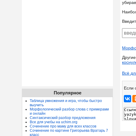
убирае
Наибо
Введит
Морфол
Другие
коснул
Всё дл
Если 
Популярное
Таблица умножения и игра, чтобы быстро
выучить
Морфологический разбор слова с примерами
и онлайн
Синтаксический разбор предложения
Все для учебы на uchim.org
Сочинение про маму для всех классов
Сочинение по картине Григорьева Вратарь 7
класс