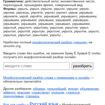
Грамматика:
действительный залог, множественное число,
переходный, прошедшее время, совершенный вид
Формы:
укрыть, укрыл, укрыла, укрыло, укрыли, укрою,
укроем, укроешь, укроете, укроет, укроют, укрыв, укрывши,
укроемте, укрой, укройте, укрывший, укрывшего, укрывшему,
укрывшим, укрывшем, укрывшая, укрывшей, укрывшую,
укрывшею, укрывшее, укрывшие, укрывших, укрывшими,
укрытый, укрытого, укрытому, укрытым, укрытом, укрыт,
укрытая, укрытой, укрытую, укрытою, укрыта, укрытое, укрыто,
укрытые, укрытых, укрытыми, укрыты
Наиболее полный
морфологический разбор «укрыли»
на
sinonim.org.
Введите слово без ошибок, не заменяя букву Ё буквой Е чтобы
получить его морфологический разбор онлайн:
Морфологический разбор слова с примерами и онлайн
—
обязательно прочитайте
Другие разбирали:
облаках
,
сильнейший
,
журчит
,
объявление
,
айвенго
,
красная
,
существуют
,
подходя
,
станется
,
причудливые
,
стараясь
Русский язык
Всё для учебы
»
» Морфологический