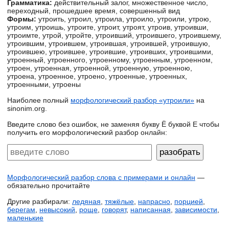
Грамматика:
действительный залог, множественное число,
переходный, прошедшее время, совершенный вид
Формы:
утроить, утроил, утроила, утроило, утроили, утрою,
утроим, утроишь, утроите, утроит, утроят, утроив, утроивши,
утроимте, утрой, утройте, утроивший, утроившего, утроившему,
утроившим, утроившем, утроившая, утроившей, утроившую,
утроившею, утроившее, утроившие, утроивших, утроившими,
утроенный, утроенного, утроенному, утроенным, утроенном,
утроен, утроенная, утроенной, утроенную, утроенною,
утроена, утроенное, утроено, утроенные, утроенных,
утроенными, утроены
Наиболее полный
морфологический разбор «утроили»
на
sinonim.org.
Введите слово без ошибок, не заменяя букву Ё буквой Е чтобы
получить его морфологический разбор онлайн:
Морфологический разбор слова с примерами и онлайн
—
обязательно прочитайте
Другие разбирали:
ледяная
,
тяжёлые
,
напрасно
,
порцией
,
берегам
,
невысокий
,
роще
,
говорят
,
написанная
,
зависимости
,
маленькие