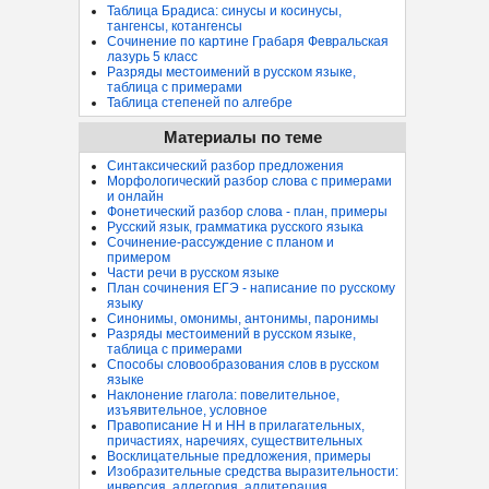
Таблица Брадиса: синусы и косинусы,
тангенсы, котангенсы
Сочинение по картине Грабаря Февральская
лазурь 5 класс
Разряды местоимений в русском языке,
таблица с примерами
Таблица степеней по алгебре
Материалы по теме
Синтаксический разбор предложения
Морфологический разбор слова с примерами
и онлайн
Фонетический разбор слова - план, примеры
Русский язык, грамматика русского языка
Сочинение-рассуждение с планом и
примером
Части речи в русском языке
План сочинения ЕГЭ - написание по русскому
языку
Синонимы, омонимы, антонимы, паронимы
Разряды местоимений в русском языке,
таблица с примерами
Способы словообразования слов в русском
языке
Наклонение глагола: повелительное,
изъявительное, условное
Правописание Н и НН в прилагательных,
причастиях, наречиях, существительных
Восклицательные предложения, примеры
Изобразительные средства выразительности:
инверсия, аллегория, аллитерация...