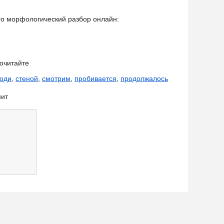
его морфологический разбор онлайн:
очитайте
оди
,
стеной
,
смотрим
,
пробивается
,
продолжалось
мит