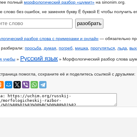
лее полный
морфологический разбор «шумит»
на sinonim.org.
е слово без ошибок, не заменяя букву Ё буквой Е чтобы получить 
огический разбор слова с примерами и онлайн
— обязательно пр
 разбирали:
просьба
,
думая
,
погреб
,
мишка
,
прогуляться
,
льда
,
вых
Русский язык
я учебы
»
» Морфологический разбор слова шу
страница помогла, сохраните её и поделитесь ссылкой с друзьями: