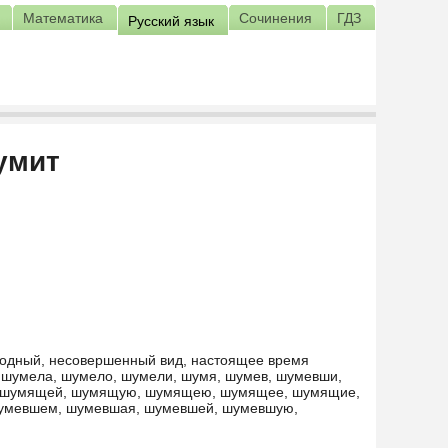
Математика
Сочинения
ГДЗ
Русский язык
умит
еходный, несовершенный вид, настоящее время
 шумела, шумело, шумели, шумя, шумев, шумевши,
 шумящей, шумящую, шумящею, шумящее, шумящие,
умевшем, шумевшая, шумевшей, шумевшую,