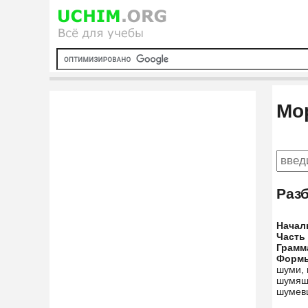
Мо
Раз
Начал
Часть
Грамм
Форм
шуми,
шумящ
шумев