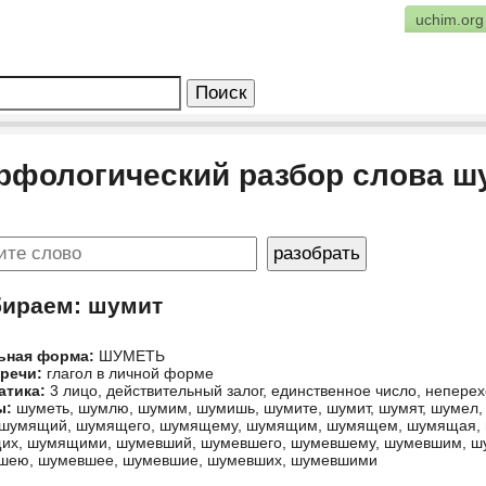
uchim.org
рфологический разбор слова ш
бираем: шумит
ьная форма:
ШУМЕТЬ
 речи:
глагол в личной форме
атика:
3 лицо, действительный залог, единственное число, непер
ы:
шуметь, шумлю, шумим, шумишь, шумите, шумит, шумят, шумел,
 шумящий, шумящего, шумящему, шумящим, шумящем, шумящая,
их, шумящими, шумевший, шумевшего, шумевшему, шумевшим, ш
шею, шумевшее, шумевшие, шумевших, шумевшими