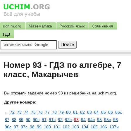
uchim.org
Математика
Русский язык
Сочинения
ГДЗ
Номер 93 - ГДЗ по алгебре, 7
класс, Макарычев
Вы открыли задание номер 93 из решебника на uchim.org.
Другие номера
:
←
72
73
74
75
76
77
78
79
80
81
82
83
84
85
86
86с
87
88
89
90
90с
91
91с
92
92с
93
94
94с
95
95с
96
96с
97
97с
98
99
100
101
102
103
104
105
106
107н