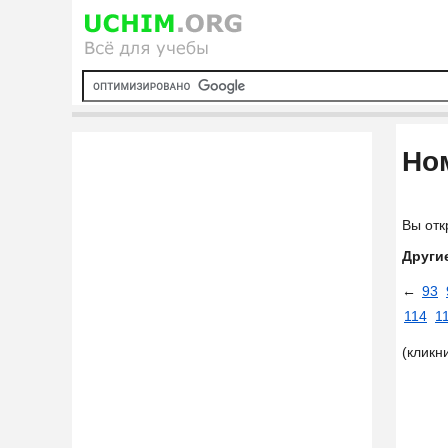
Ном
Вы отк
Други
←
93
114
1
(кликн