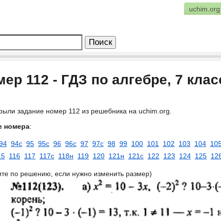
uchim.org
ер 112 - ГДЗ по алгебре, 7 кла
рыли задание номер 112 из решебника на uchim.org.
е номера
:
94
94с
95
95с
96
96с
97
97с
98
99
100
101
102
103
104
10
15
116
117
117с
118н
119
120
121н
121с
122
123
124
125
12
ите по решению, если нужно изменить размер)