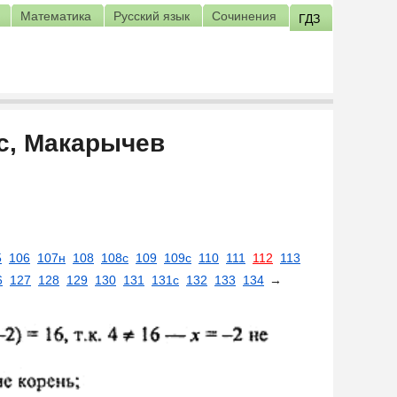
Математика
Русский язык
Сочинения
ГДЗ
сс, Макарычев
5
106
107н
108
108с
109
109с
110
111
112
113
6
127
128
129
130
131
131с
132
133
134
→