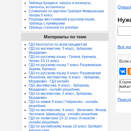
Таблица Брадиса: синусы и косинусы,
Открыт
тангенсы, котангенсы
Сочинение по картине Грабаря Февральская
лазурь 5 класс
Нуж
Разряды местоимений в русском языке,
таблица с примерами
Таблица степеней по алгебре
Материалы по теме
ГДЗ бесплатно по всем предметам
Всё дл
ГДЗ по математике, 5 класс, Зубарева,
Мордкович
ГДЗ по русскому языку - Греков, Крючков,
Если 
Чешко 10-11 класс
ГДЗ по русскому языку 7 класс Разумовская,
Львова, Капинос
ГДЗ по русскому языку 6 класс Разумовская
Решебник, математика, 6 класс - Зубарева,
Мордкович - ГДЗ онлайн
ГДЗ, математика, 6 класс - Зубарева,
Мордкович - онлайн решебник
ГДЗ по математике, 5 класс, Зубарева,
Мордкович
Присл
ГДЗ по химии 9 класс Габриелян - онлайн
решебник
ГДЗ по математике, 6 класс - Виленкин, Жохов,
Чесноков, Шварцбурд - онлайн решебник
ГДЗ по геометрии 10-11 класс Атанасян -
онлайн решебник
ГДЗ по английскому языку 10 класс Spotlight
Афанасьева