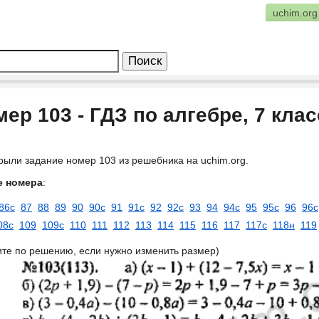
uchim.org
ер 103 - ГДЗ по алгебре, 7 кла
рыли задание номер 103 из решебника на uchim.org.
е номера
:
86с
87
88
89
90
90с
91
91с
92
92с
93
94
94с
95
95с
96
96с
08с
109
109с
110
111
112
113
114
115
116
117
117с
118н
119
ите по решению, если нужно изменить размер)