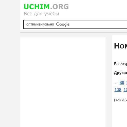
Ном
Вы отк
Други
←
86
108
1
(кликн