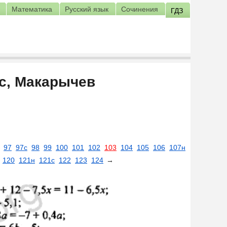
Математика
Русский язык
Сочинения
ГДЗ
сс, Макарычев
97
97с
98
99
100
101
102
103
104
105
106
107н
120
121н
121с
122
123
124
→