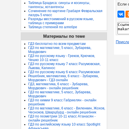
Таблица Брадиса: синусы и косинусы,
Если 
тангенсы, котангенсы
Сочинение по картине Грабаря Февральская
лазурь 5 класс
Разряды местоимений в русском языке,
таблица с примерами
Таблица степеней по алгебре
Материалы по теме
Присл
ГДЗ бесплатно по всем предметам
ГДЗ по математике, 5 класс, Зубарева,
Мордкович
ГДЗ по русскому языку - Греков, Крючков,
Чешко 10-11 класс
ГДЗ по русскому языку 7 класс Разумовская,
Львова, Капинос
ГДЗ по русскому языку 6 класс Разумовская
Решебник, математика, 6 класс - Зубарева,
Мордкович - ГДЗ онлайн
ГДЗ, математика, 6 класс - Зубарева,
Мордкович - онлайн решебник
ГДЗ по математике, 5 класс, Зубарева,
Мордкович
ГДЗ по химии 9 класс Габриелян - онлайн
решебник
ГДЗ по математике, 6 класс - Виленкин, Жохов,
Чесноков, Шварцбурд - онлайн решебник
ГДЗ по геометрии 10-11 класс Атанасян -
онлайн решебник
ГДЗ по английскому языку 10 класс Spotlight
Афанасьева