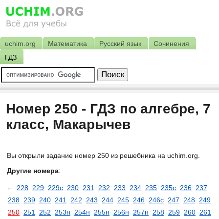
uchim.org
Математика
Русский язык
Сочинения
ГДЗ
Номер 250 - ГДЗ по алгебре, 7
класс, Макарычев
Вы открыли задание номер 250 из решебника на uchim.org.
Другие номера
:
←
228
229
229с
230
231
232
233
234
235
235c
236
237
238
239
240
241
242
243
244
245
246
246c
247
248
249
250
251
252
253н
254н
255н
256н
257н
258
259
260
261