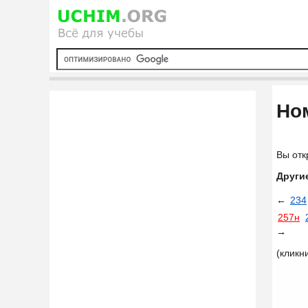
Ном
Вы отк
Други
←
234
257н
→
(кликн