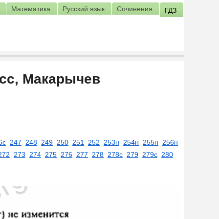
Математика
Русский язык
Сочинения
ГДЗ
асс, Макарычев
6c
247
248
249
250
251
252
253н
254н
255н
256н
272
273
274
275
276
277
278
278с
279
279с
280