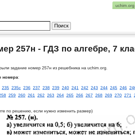
uchim.org
ер 257н - ГДЗ по алгебре, 7 кл
рыли задание номер 257н из решебника на uchim.org.
е номера
:
235
235c
236
237
238
239
240
241
242
243
244
245
246
24
258
259
260
261
262
263
264
265
266
267
268
269
270
271
ите по решению, если нужно изменить размер)