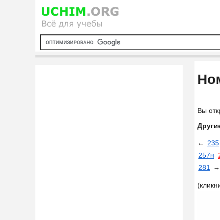
Ном
Вы отк
Други
←
235
257н
281
→
(кликн