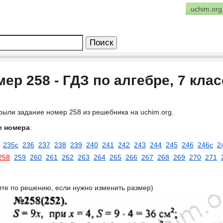
uchim.org
ер 258 - ГДЗ по алгебре, 7 кла
рыли задание номер 258 из решебника на uchim.org.
е номера
:
235c
236
237
238
239
240
241
242
243
244
245
246
246c
2
258
259
260
261
262
263
264
265
266
267
268
269
270
271
ите по решению, если нужно изменить размер)