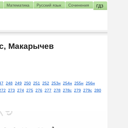
Математика
Русский язык
Сочинения
ГДЗ
сс, Макарычев
47
248
249
250
251
252
253н
254н
255н
256н
272
273
274
275
276
277
278
278с
279
279с
280