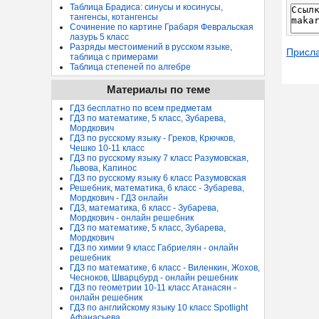
Таблица Брадиса: синусы и косинусы,
тангенсы, котангенсы
Сочинение по картине Грабаря Февральская
лазурь 5 класс
Разряды местоимений в русском языке,
Присл
таблица с примерами
Таблица степеней по алгебре
Материалы по теме
ГДЗ бесплатно по всем предметам
ГДЗ по математике, 5 класс, Зубарева,
Мордкович
ГДЗ по русскому языку - Греков, Крючков,
Чешко 10-11 класс
ГДЗ по русскому языку 7 класс Разумовская,
Львова, Капинос
ГДЗ по русскому языку 6 класс Разумовская
Решебник, математика, 6 класс - Зубарева,
Мордкович - ГДЗ онлайн
ГДЗ, математика, 6 класс - Зубарева,
Мордкович - онлайн решебник
ГДЗ по математике, 5 класс, Зубарева,
Мордкович
ГДЗ по химии 9 класс Габриелян - онлайн
решебник
ГДЗ по математике, 6 класс - Виленкин, Жохов,
Чесноков, Шварцбурд - онлайн решебник
ГДЗ по геометрии 10-11 класс Атанасян -
онлайн решебник
ГДЗ по английскому языку 10 класс Spotlight
Афанасьева