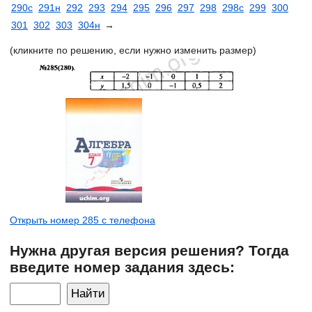
290с
291н
292
293
294
295
296
297
298
298с
299
300
301
302
303
304н
→
(кликните по решению, если нужно изменить размер)
Открыть номер 285 с телефона
Нужна другая версия решения? Тогда
введите номер задания здесь: