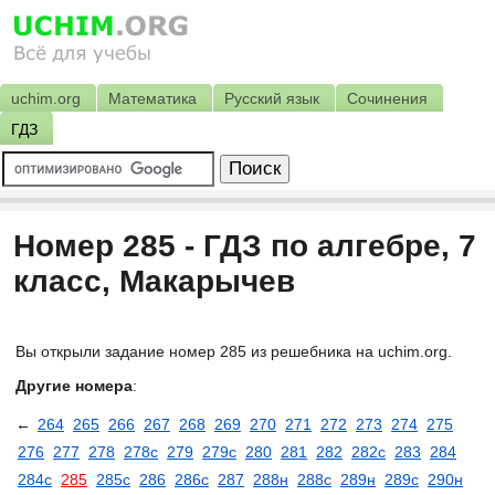
uchim.org
Математика
Русский язык
Сочинения
ГДЗ
Номер 285 - ГДЗ по алгебре, 7
класс, Макарычев
Вы открыли задание номер 285 из решебника на uchim.org.
Другие номера
:
←
264
265
266
267
268
269
270
271
272
273
274
275
276
277
278
278с
279
279с
280
281
282
282с
283
284
284с
285
285с
286
286с
287
288н
288с
289н
289с
290н