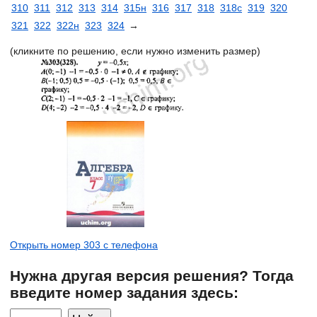
310
311
312
313
314
315н
316
317
318
318с
319
320
321
322
322н
323
324
→
(кликните по решению, если нужно изменить размер)
Открыть номер 303 с телефона
Нужна другая версия решения? Тогда
введите номер задания здесь: