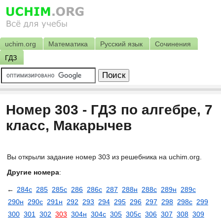
uchim.org
Математика
Русский язык
Сочинения
ГДЗ
Номер 303 - ГДЗ по алгебре, 7
класс, Макарычев
Вы открыли задание номер 303 из решебника на uchim.org.
Другие номера
:
←
284с
285
285с
286
286с
287
288н
288с
289н
289с
290н
290с
291н
292
293
294
295
296
297
298
298с
299
300
301
302
303
304н
304с
305
305с
306
307
308
309