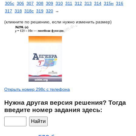
305с
306
307
308
309
310
311
312
313
314
315н
316
317
318
318с
319
320
→
(кликните по решению, если нужно изменить размер)
Открыть номер 298с с телефона
Нужна другая версия решения? Тогда
введите номер задания здесь: