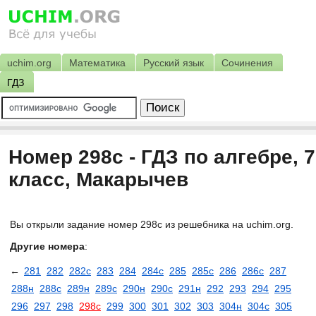
uchim.org
Математика
Русский язык
Сочинения
ГДЗ
Номер 298с - ГДЗ по алгебре, 7
класс, Макарычев
Вы открыли задание номер 298с из решебника на uchim.org.
Другие номера
:
←
281
282
282с
283
284
284с
285
285с
286
286с
287
288н
288с
289н
289с
290н
290с
291н
292
293
294
295
296
297
298
298с
299
300
301
302
303
304н
304с
305