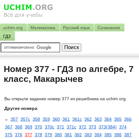
uchim.org
Математика
Русский язык
Сочинения
ГДЗ
Номер 377 - ГДЗ по алгебре, 7
класс, Макарычев
Вы открыли задание номер 377 из решебника на uchim.org.
Другие номера
:
←
357
357с
358
359
360
361
361с
362
363
364
365
366
367
368
369
370
370с
371
371с
372
373
373(384)
374
375
376
377
378
379
380
381
382
383
384
385
386
387