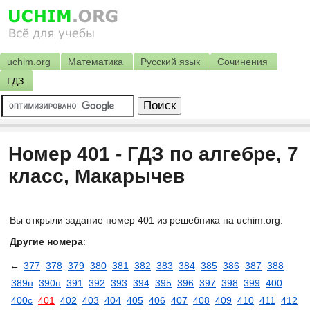
uchim.org
Математика
Русский язык
Сочинения
ГДЗ
Номер 401 - ГДЗ по алгебре, 7
класс, Макарычев
Вы открыли задание номер 401 из решебника на uchim.org.
Другие номера
:
←
377
378
379
380
381
382
383
384
385
386
387
388
389н
390н
391
392
393
394
395
396
397
398
399
400
400с
401
402
403
404
405
406
407
408
409
410
411
412