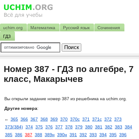
uchim.org
Математика
Русский язык
Сочинения
ГДЗ
Номер 387 - ГДЗ по алгебре, 7
класс, Макарычев
Вы открыли задание номер 387 из решебника на uchim.org.
Другие номера
:
←
365
366
367
368
369
370
370с
371
371с
372
373
373(384)
374
375
376
377
378
379
380
381
382
383
384
385
386
387
388
389н
390н
391
392
393
394
395
396