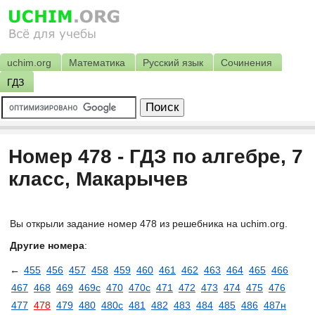
uchim.org
Математика
Русский язык
Сочинения
ГДЗ
Номер 478 - ГДЗ по алгебре, 7
класс, Макарычев
Вы открыли задание номер 478 из решебника на uchim.org.
Другие номера
:
←
455
456
457
458
459
460
461
462
463
464
465
466
467
468
469
469с
470
470с
471
472
473
474
475
476
477
478
479
480
480с
481
482
483
484
485
486
487н