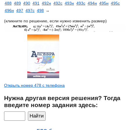
488
489
490
491
492н
492с
493н
493с
494н
495н
495с
496н
497
497с
498
→
(кликните по решению, если нужно изменить размер)
Открыть номер 478 с телефона
Нужна другая версия решения? Тогда
введите номер задания здесь: