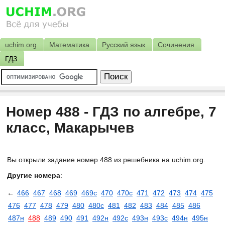
uchim.org
Математика
Русский язык
Сочинения
ГДЗ
Номер 488 - ГДЗ по алгебре, 7
класс, Макарычев
Вы открыли задание номер 488 из решебника на uchim.org.
Другие номера
:
←
466
467
468
469
469с
470
470с
471
472
473
474
475
476
477
478
479
480
480с
481
482
483
484
485
486
487н
488
489
490
491
492н
492с
493н
493с
494н
495н