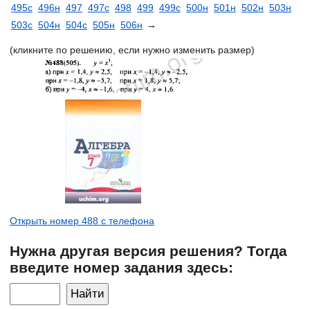
495с
496н
497
497с
498
499
499с
500н
501н
502н
503н
503с
504н
504с
505н
506н
→
(кликните по решению, если нужно изменить размер)
Открыть номер 488 с телефона
Нужна другая версия решения? Тогда
введите номер задания здесь: