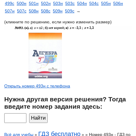
499с
500н
501н
502н
503н
503с
504н
504с
505н
506н
507н
507с
508н
508с
509н
509с
→
(кликните по решению, если нужно изменить размер)
Открыть номер 493н с телефона
Нужна другая версия решения? Тогда
введите номер задания здесь:
ГДЗ бесплатно
Всё для учебы
»
» » Номер 493н - ГДЗ по