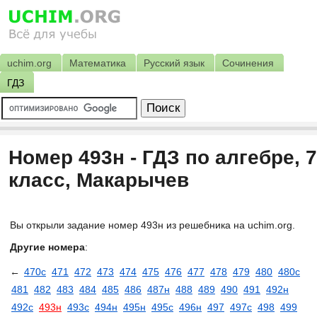
uchim.org
Математика
Русский язык
Сочинения
ГДЗ
Номер 493н - ГДЗ по алгебре, 7
класс, Макарычев
Вы открыли задание номер 493н из решебника на uchim.org.
Другие номера
:
←
470с
471
472
473
474
475
476
477
478
479
480
480с
481
482
483
484
485
486
487н
488
489
490
491
492н
492с
493н
493с
494н
495н
495с
496н
497
497с
498
499