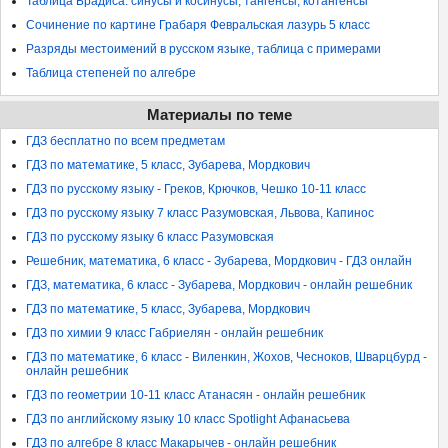
Таблица Брадиса: синусы и косинусы, тангенсы, котангенсы
Сочинение по картине Грабаря Февральская лазурь 5 класс
Разряды местоимений в русском языке, таблица с примерами
Таблица степеней по алгебре
Материалы по теме
ГДЗ бесплатно по всем предметам
ГДЗ по математике, 5 класс, Зубарева, Мордкович
ГДЗ по русскому языку - Греков, Крючков, Чешко 10-11 класс
ГДЗ по русскому языку 7 класс Разумовская, Львова, Капинос
ГДЗ по русскому языку 6 класс Разумовская
Решебник, математика, 6 класс - Зубарева, Мордкович - ГДЗ онлайн
ГДЗ, математика, 6 класс - Зубарева, Мордкович - онлайн решебник
ГДЗ по математике, 5 класс, Зубарева, Мордкович
ГДЗ по химии 9 класс Габриелян - онлайн решебник
ГДЗ по математике, 6 класс - Виленкин, Жохов, Чесноков, Шварцбурд -
онлайн решебник
ГДЗ по геометрии 10-11 класс Атанасян - онлайн решебник
ГДЗ по английскому языку 10 класс Spotlight Афанасьева
ГДЗ по алгебре 8 класс Макарычев - онлайн решебник