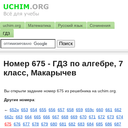
uchim.org
Математика
Русский язык
Сочинения
ГДЗ
Номер 675 - ГДЗ по алгебре, 7
класс, Макарычев
Вы открыли задание номер 675 из решебника на uchim.org.
Другие номера
:
←
652н
653
654
655
656
657
658
659
659с
660
661
662
662с
663
664
665
666
667
668
669
670
671
672
673
674
675
676
677
678
679
680
681
682
683
684
685
686
687