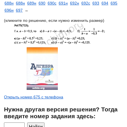
688н
688н
689н
690
690с
691н
692н
692с
693
694
695
696н
697
→
(кликните по решению, если нужно изменить размер)
Открыть номер 675 с телефона
Нужна другая версия решения? Тогда
введите номер задания здесь: