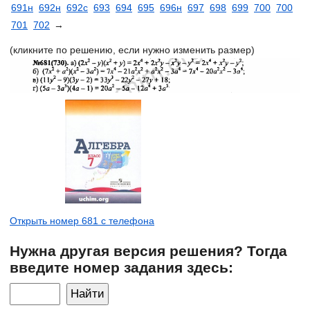
691н
692н
692с
693
694
695
696н
697
698
699
700
700
701
702
→
(кликните по решению, если нужно изменить размер)
Открыть номер 681 с телефона
Нужна другая версия решения? Тогда
введите номер задания здесь: