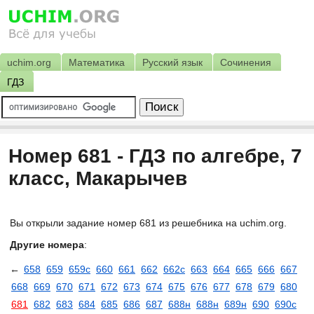
uchim.org
Математика
Русский язык
Сочинения
ГДЗ
Номер 681 - ГДЗ по алгебре, 7
класс, Макарычев
Вы открыли задание номер 681 из решебника на uchim.org.
Другие номера
:
←
658
659
659с
660
661
662
662с
663
664
665
666
667
668
669
670
671
672
673
674
675
676
677
678
679
680
681
682
683
684
685
686
687
688н
688н
689н
690
690с