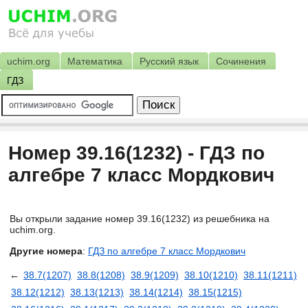
uchim.org
Математика
Русский язык
Сочинения
ГДЗ
Номер 39.16(1232) - ГДЗ по
алгебре 7 класс Мордкович
Вы открыли задание номер 39.16(1232) из решебника на
uchim.org.
Другие номера
:
ГДЗ по алгебре 7 класс Мордкович
←
38.7(1207)
38.8(1208)
38.9(1209)
38.10(1210)
38.11(1211)
38.12(1212)
38.13(1213)
38.14(1214)
38.15(1215)