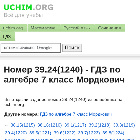
uchim.org
Математика
Русский язык
Сочинения
ГДЗ
Номер 39.24(1240) - ГДЗ по
алгебре 7 класс Мордкович
Вы открыли задание номер 39.24(1240) из решебника на
uchim.org.
Другие номера
:
ГДЗ по алгебре 7 класс Мордкович
←
38.15(1215)
38.16(1216)
39.1(1217)
39.2(1218)
39.3(1219)
39.4(1220)
39.5(1221)
39.6(1222)
39.7(1223)
39.8(1224)