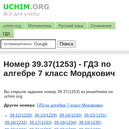
uchim.org
Математика
Русский язык
Сочинения
ГДЗ
Номер 39.37(1253) - ГДЗ по
алгебре 7 класс Мордкович
Вы открыли задание номер 39.37(1253) из решебника на
uchim.org.
Другие номера
:
ГДЗ по алгебре 7 класс Мордкович
←
39.12(1228)
39.13(1229)
39.14(1230)
39.15(1231)
39.16(1232)
39.17(1233)
39.18(1234)
39.19(1235)