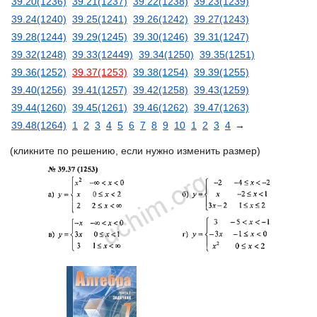
39.20(1236)
39.21(1237)
39.22(1238)
39.23(1239)
39.24(1240)
39.25(1241)
39.26(1242)
39.27(1243)
39.28(1244)
39.29(1245)
39.30(1246)
39.31(1247)
39.32(1248)
39.33(12449)
39.34(1250)
39.35(1251)
39.36(1252)
39.37(1253)
39.38(1254)
39.39(1255)
39.40(1256)
39.41(1257)
39.42(1258)
39.43(1259)
39.44(1260)
39.45(1261)
39.46(1262)
39.47(1263)
39.48(1264)
1
2
3
4
5
6
7
8
9
10
1
2
3
4
→
(кликните по решению, если нужно изменить размер)