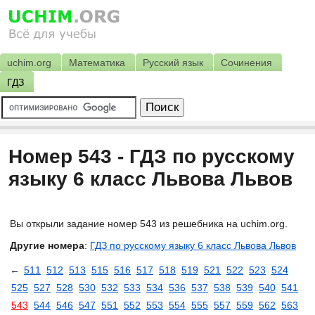
uchim.org
Математика
Русский язык
Сочинения
ГДЗ
Номер 543 - ГДЗ по русскому
языку 6 класс Львова Львов
Вы открыли задание номер 543 из решебника на uchim.org.
Другие номера
:
ГДЗ по русскому языку 6 класс Львова Львов
←
511
512
513
515
516
517
518
519
521
522
523
524
525
527
528
530
532
533
534
536
537
538
539
540
541
543
544
546
547
551
552
553
554
555
557
559
562
563