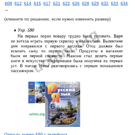
608
612
614
615
617
621
622
626
628
629
632
633
634
→
(кликните по решению, если нужно изменить размер)
Открыть номер 580 с телефона