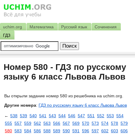
uchim.org
Математика
Русский язык
Сочинения
ГДЗ
Номер 580 - ГДЗ по русскому
языку 6 класс Львова Львов
Вы открыли задание номер 580 из решебника на uchim.org.
Другие номера
:
ГДЗ по русскому языку 6 класс Львова Львов
←
538
539
540
541
543
544
546
547
551
552
553
554
555
557
559
562
563
566
567
569
570
573
574
578
579
580
583
584
586
588
589
590
591
596
597
602
603
606