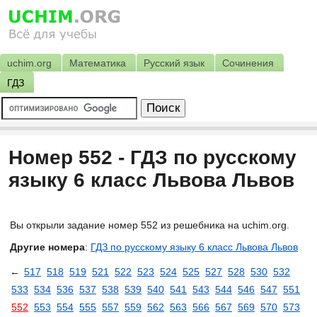
uchim.org
Математика
Русский язык
Сочинения
ГДЗ
Номер 552 - ГДЗ по русскому
языку 6 класс Львова Львов
Вы открыли задание номер 552 из решебника на uchim.org.
Другие номера
:
ГДЗ по русскому языку 6 класс Львова Львов
←
517
518
519
521
522
523
524
525
527
528
530
532
533
534
536
537
538
539
540
541
543
544
546
547
551
552
553
554
555
557
559
562
563
566
567
569
570
573