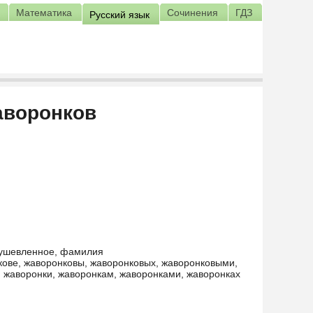
Математика
Сочинения
ГДЗ
Русский язык
аворонков
душевленное, фамилия
кове, жаворонковы, жаворонковых, жаворонковыми,
, жаворонки, жаворонкам, жаворонками, жаворонках