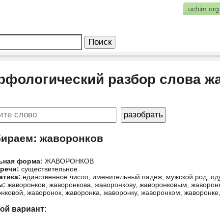
uchim.org
рфологический разбор слова ж
бираем: жаворонков
ьная форма:
ЖАВОРОНКОВ
 речи:
существительное
атика:
единственное число, именительный падеж, мужской род, о
ы:
жаворонков, жаворонкова, жаворонкову, жаворонковым, жаворон
нковой, жаворонок, жаворонка, жаворонку, жаворонком, жаворонке
гой вариант: