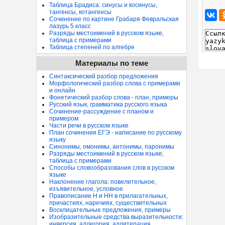
Таблица Брадиса: синусы и косинусы,
тангенсы, котангенсы
Сочинение по картине Грабаря Февральская
лазурь 5 класс
Разряды местоимений в русском языке,
таблица с примерами
Таблица степеней по алгебре
Материалы по теме
Синтаксический разбор предложения
Морфологический разбор слова с примерами
и онлайн
Фонетический разбор слова - план, примеры
Русский язык, грамматика русского языка
Сочинение-рассуждение с планом и
примером
Части речи в русском языке
План сочинения ЕГЭ - написание по русскому
языку
Синонимы, омонимы, антонимы, паронимы
Разряды местоимений в русском языке,
таблица с примерами
Способы словообразования слов в русском
языке
Наклонение глагола: повелительное,
изъявительное, условное
Правописание Н и НН в прилагательных,
причастиях, наречиях, существительных
Восклицательные предложения, примеры
Изобразительные средства выразительности:
инверсия, аллегория, аллитерация...