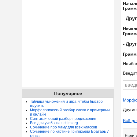
Начал
Грамм
- Дру
Начал
Грамм
- Дру
Грамм
Наибо
Введит
Популярное
Морфол
Таблица умножения и игра, чтобы быстро
выучить
Другие
Морфологический разбор слова с примерами
и онлайн
Синтаксический разбор предложения
Всё дл
Все для учебы на uchim.org
Сочинение про маму для всех классов
Сочинение по картине Григорьева Вратарь 7
Если 
класс