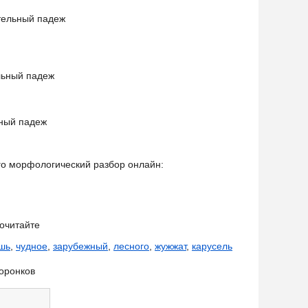
тельный падеж
льный падеж
ьный падеж
его морфологический разбор онлайн:
очитайте
шь
,
чудное
,
зарубежный
,
лесного
,
жужжат
,
карусель
оронков