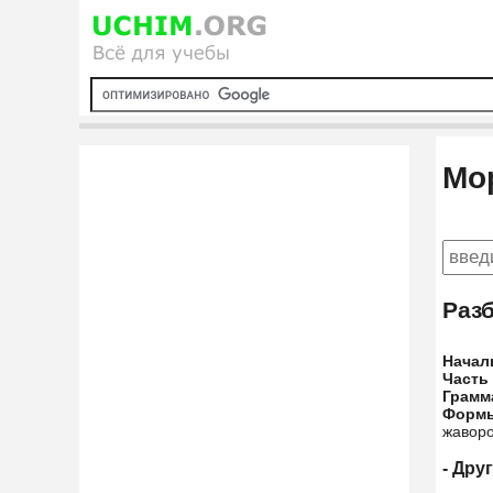
Мо
Раз
Начал
Часть
Грамм
Форм
жаворо
- Дру