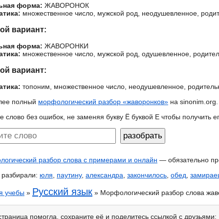
ьная форма:
ЖАВОРОНОК
атика:
множественное число, мужской род, неодушевленное, роди
гой вариант:
ьная форма:
ЖАВОРОНКИ
атика:
множественное число, мужской род, одушевленное, родите
гой вариант:
атика:
топоним, множественное число, неодушевленное, родител
лее полный
морфологический разбор «жаворонков»
на sinonim.org.
е слово без ошибок, не заменяя букву Ё буквой Е чтобы получить 
огический разбор слова с примерами и онлайн
— обязательно пр
 разбирали:
юля
,
паутину
,
александра
,
закончилось
,
обед
,
замирае
Русский язык
я учебы
»
» Морфологический разбор слова жав
страница помогла, сохраните её и поделитесь ссылкой с друзьями: