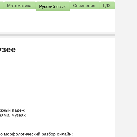
Математика
Сочинения
ГДЗ
Русский язык
узее
ожный падеж
еями, музеях
его морфологический разбор онлайн: