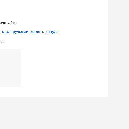
очитайте
,
стал
,
ручьями
,
жалеть
,
оттуда
ее