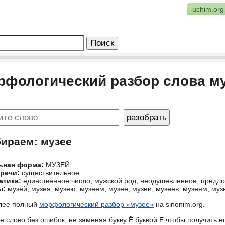
uchim.org
рфологический разбор слова м
бираем: музее
ьная форма:
МУЗЕЙ
 речи:
существительное
атика:
единственное число, мужской род, неодушевленное, предл
ы:
музей, музея, музею, музеем, музее, музеи, музеев, музеям, муз
лее полный
морфологический разбор «музее»
на sinonim.org.
е слово без ошибок, не заменяя букву Ё буквой Е чтобы получить 