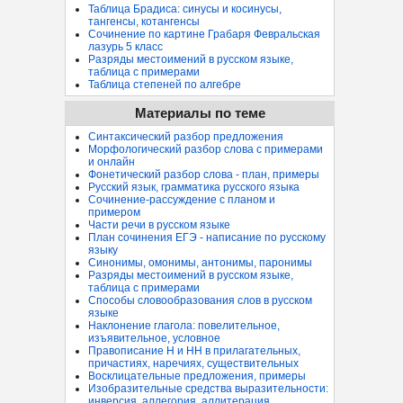
Таблица Брадиса: синусы и косинусы,
тангенсы, котангенсы
Сочинение по картине Грабаря Февральская
лазурь 5 класс
Разряды местоимений в русском языке,
таблица с примерами
Таблица степеней по алгебре
Материалы по теме
Синтаксический разбор предложения
Морфологический разбор слова с примерами
и онлайн
Фонетический разбор слова - план, примеры
Русский язык, грамматика русского языка
Сочинение-рассуждение с планом и
примером
Части речи в русском языке
План сочинения ЕГЭ - написание по русскому
языку
Синонимы, омонимы, антонимы, паронимы
Разряды местоимений в русском языке,
таблица с примерами
Способы словообразования слов в русском
языке
Наклонение глагола: повелительное,
изъявительное, условное
Правописание Н и НН в прилагательных,
причастиях, наречиях, существительных
Восклицательные предложения, примеры
Изобразительные средства выразительности:
инверсия, аллегория, аллитерация...