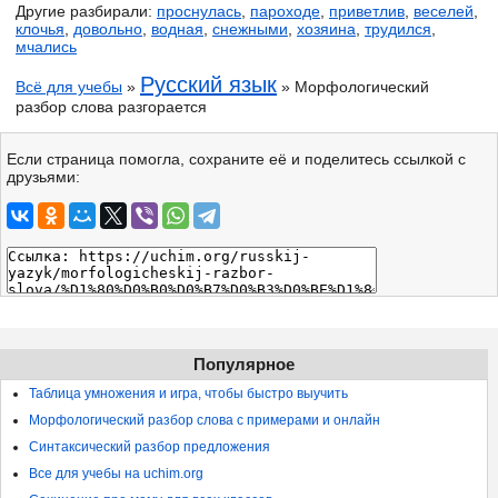
Другие разбирали:
проснулась
,
пароходе
,
приветлив
,
веселей
,
клочья
,
довольно
,
водная
,
снежными
,
хозяина
,
трудился
,
мчались
Русский язык
Всё для учебы
»
» Морфологический
разбор слова разгорается
Если страница помогла, сохраните её и поделитесь ссылкой с
друзьями:
Популярное
Таблица умножения и игра, чтобы быстро выучить
Морфологический разбор слова с примерами и онлайн
Синтаксический разбор предложения
Все для учебы на uchim.org