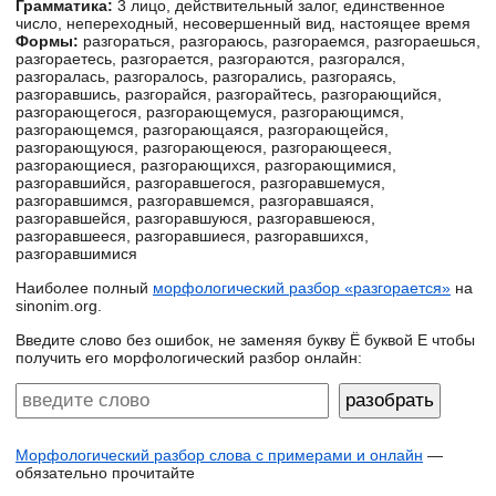
Грамматика:
3 лицо, действительный залог, единственное
число, непереходный, несовершенный вид, настоящее время
Формы:
разгораться, разгораюсь, разгораемся, разгораешься,
разгораетесь, разгорается, разгораются, разгорался,
разгоралась, разгоралось, разгорались, разгораясь,
разгоравшись, разгорайся, разгорайтесь, разгорающийся,
разгорающегося, разгорающемуся, разгорающимся,
разгорающемся, разгорающаяся, разгорающейся,
разгорающуюся, разгорающеюся, разгорающееся,
разгорающиеся, разгорающихся, разгорающимися,
разгоравшийся, разгоравшегося, разгоравшемуся,
разгоравшимся, разгоравшемся, разгоравшаяся,
разгоравшейся, разгоравшуюся, разгоравшеюся,
разгоравшееся, разгоравшиеся, разгоравшихся,
разгоравшимися
Наиболее полный
морфологический разбор «разгорается»
на
sinonim.org.
Введите слово без ошибок, не заменяя букву Ё буквой Е чтобы
получить его морфологический разбор онлайн:
Морфологический разбор слова с примерами и онлайн
—
обязательно прочитайте